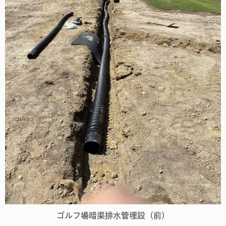
ゴルフ場暗渠排水管埋設（前）